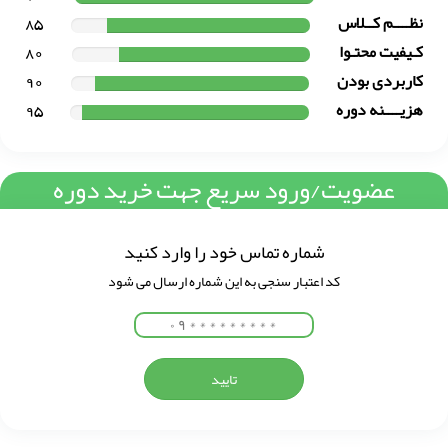
نظــــم کــلاس
85
کـیفیت محتـوا
80
کاربردی بودن
90
هزیــــنه دوره
95
عضویت/ورود سریع جهت خرید دوره
شماره تماس خود را وارد کنید
کد اعتبار سنجی به این شماره ارسال می شود
تایید