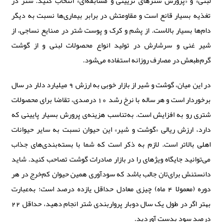
لبنی» و «پرورش شترهای تزیینی و مسابقه‌ای» انتخاب کنید. شتر در
تغذیه بسیار قانع است و مقاومتش در برابر بیماری‌ها نسبت به دیگر
دام‌ها بسیار بالاست. از پشم و کرک و پوست شتر در صنایع نساجی، از
شیر غنی و سرشارش در تولید انواع محصولات لبنی و از گوشت
گرم‌طبعش در مصارف روزانه استفاده می‌شود.
در این میان، گوشت و شیر از بازار خوبی به ارزش 9 میلیارد دلار در سال
برخوردار است و هر ساله با نرخ رشد 10 درصدی، تقاضا برای محصولات
شتری رو به افزایش است. به‌تناسب هزینه‌ی پرورش بسیار پایینی که
دارد، ارزش ریالی «گوشت و شیر» این حیوان نسبت به سایر حیوانات
اهلی بالاتر است. لازم به ذکر است که شما با بسته‌بندی‌های جذاب
می‌توانید جایگاه ویژه‎ای را در بازار صادرات گوشت تصاحب کنید. شاید
دانستنش برای‌تان جالب باشد که سودآوری همین حیوان کم‌خرج در هر
دوره (معمولا 4 ماه) چیزی معادل حداقل یازده درصد است؛ به‌عبارت
بهتر اگر در طول یک سال دوبار پرواربندی شتر انجام دهید، حداقل 22
درصد سود بدست آوردید.