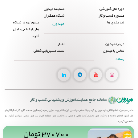
دوره های آموزشی
مسابقه میدون
مشاوره کسب و کار
شبکه همکاران
نیازمندی ها
میدون رو در شبکه
میدون
های اجتماعی دنبال
کنید
درباره میدون
اخبار
تماس با میدون
تست مسیریابی شغلی
رسانه
یوتیوب
تلگرام
لینکدین
اینستاگرام
میدون
میدون
میدون
میدون
سامانه جامع هدایت،آموزش و پشتیبانی کسب و کار
ما در «میدون» تمام تلاش خودمون رو کردیم تا سطح درآمدی تون بالاتر بره. برای رسیدن به این هدف، کلی کار تحقیقاتی تو
کل کشور انجام دادیم و با یک روش تحقیق کاملا علمی و مبتی بر واقعیت های منطقه ای مزیت های شغلی سراسر کشور رو
مشخص کردیم.
370700 تومان